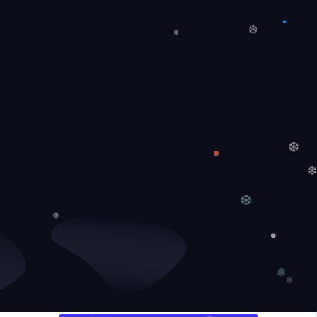
❄
❆
❄
❆
❆
❅
❅
❄