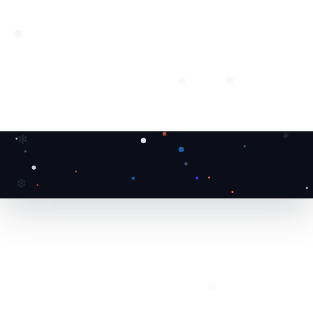
❅
❄
❆
❄
❅
❆