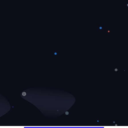
❄
❅
❆
❅