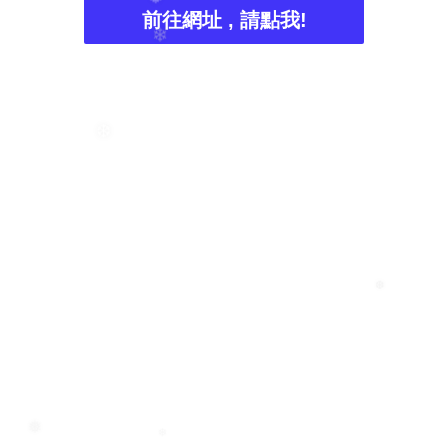
前往網址 , 請點我!
❅
❄
❆
❆