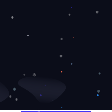
❄
❅
❅
❆
❅
❅
❄
❅
❆
❅
❆
❄
❄