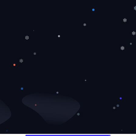
❄
❄
❆
❅
❅
❄
❄
❄
❅