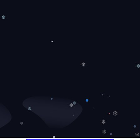
❆
❄
❅
❄
❆
❆
❄
❆
❄