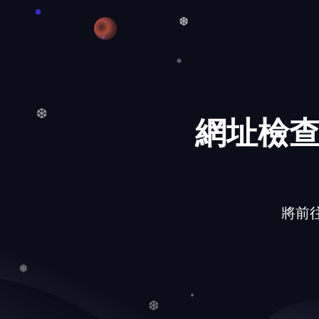
❆
網址檢查
❆
將前往的網