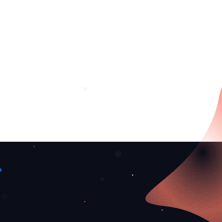
❅
❆
❆
❆
❅