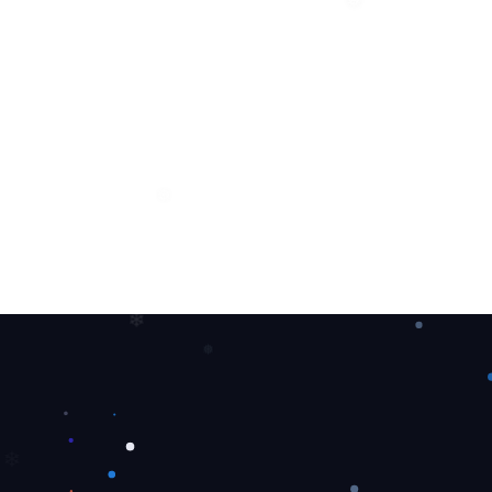
❅
❅
❅
❄