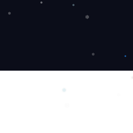
❅
❅
❄
❄
❄
❅
❆