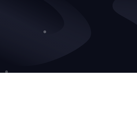
❅
❆
❆
❆