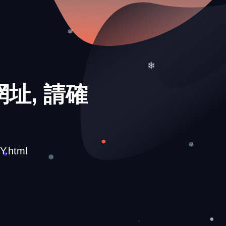
❄
❄
❅
址, 請確
❄
Y.html
❅
❅