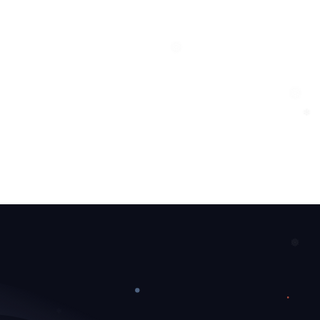
❅
❄
❅
❅