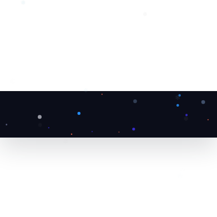
❆
❅
❆
❅
❅
❄
❅
❄
❆
❄
❄