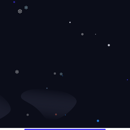
❅
❄
❆
❆
❄
❄
❆
❄