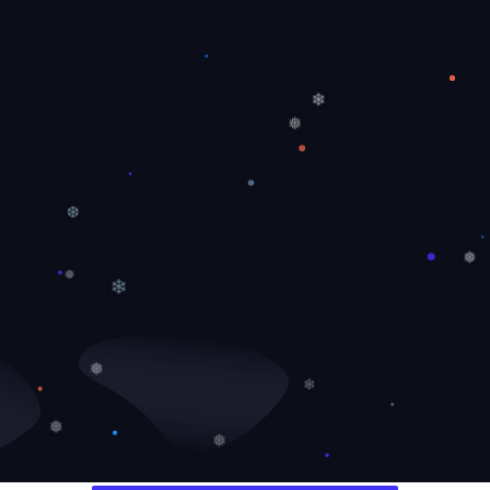
❄
❅
❆
❅
❄
❅
❅
❄
❅
❅