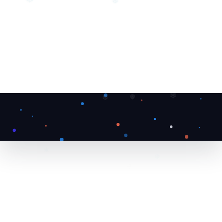
❄
❆
❅
❄
❆
❄
❆
❄