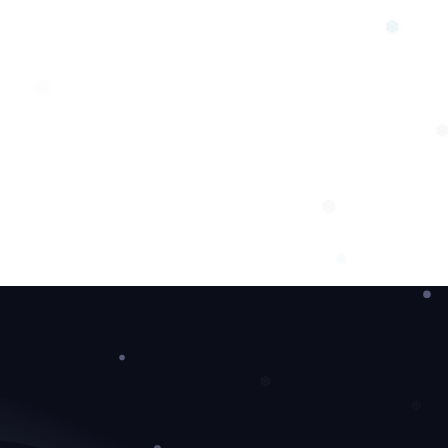
❆
❄
❆
❄