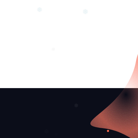
❆
❆
❆
❄
❅