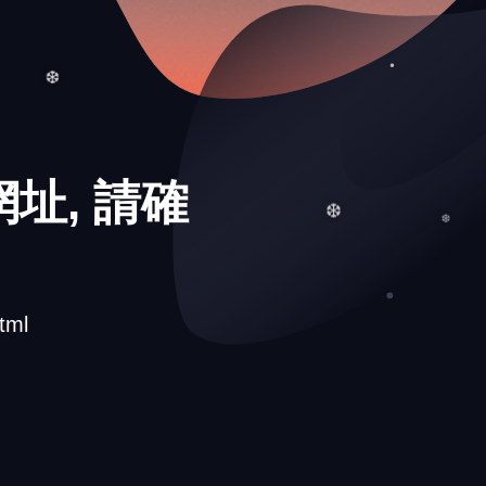
❅
❆
址, 請確
❆
tml
❆