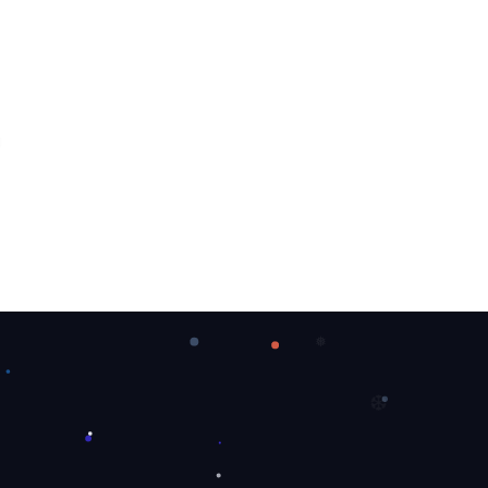
❄
❅
❆