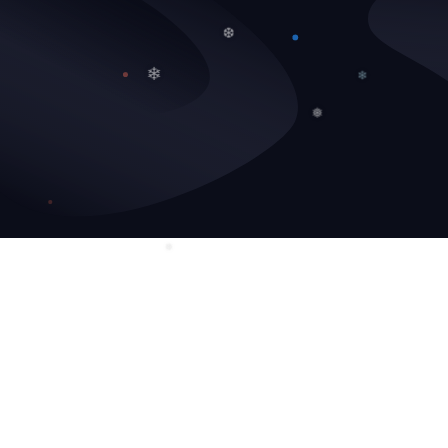
❄
❄
❆
❄
❄
❅
❅