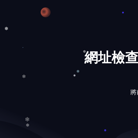
❅
❅
網址檢查
❆
將前
❅
❄