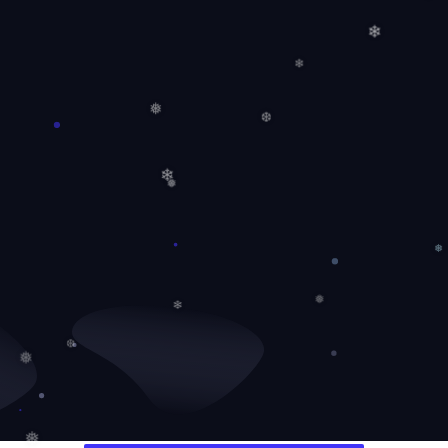
❅
❄
❄
❅
❆
❄
❅
❅
❅
❄
❆
❅