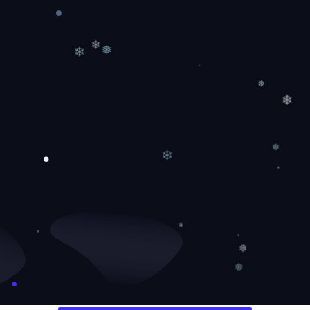
❄
❅
❄
❅
❄
❅
❄
❄
❅
❅