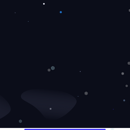
❆
❅
❆
❄
❅
❆
❅
❆