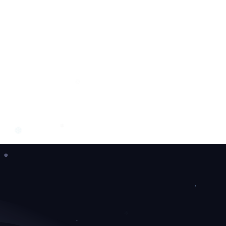
❄
❄
❆