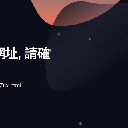
❅
❄
址, 請確
❄
❅
lx.html