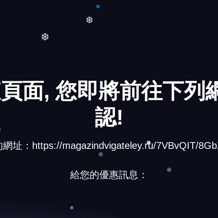
❆
❆
頁面, 您即將前往下列網
認!
：https://magazindvigateley.ru/7VBvQIT/8GbZt
❅
給您的優惠訊息：
❆
❅