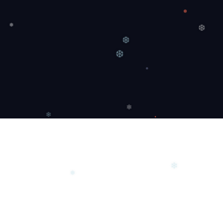
❄
❆
❅
❆
❆
❄
❄
❄
❅