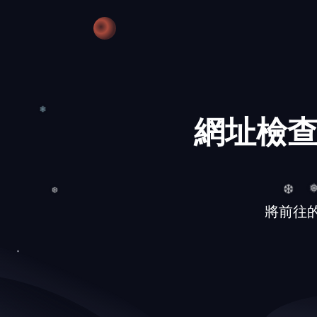
❅
網址檢查
❄
將前往的網址
❆
❆