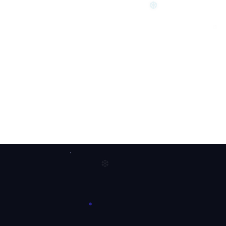
❆
❄
❆