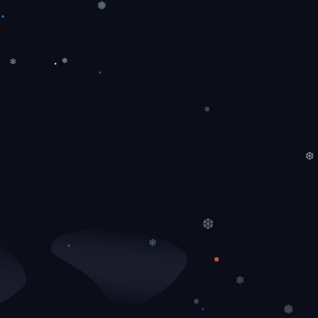
❅
❅
❄
❆
❆
❄
❄
❅