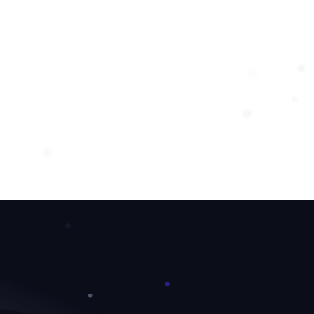
❆
❆
❄
❄
❄
❄