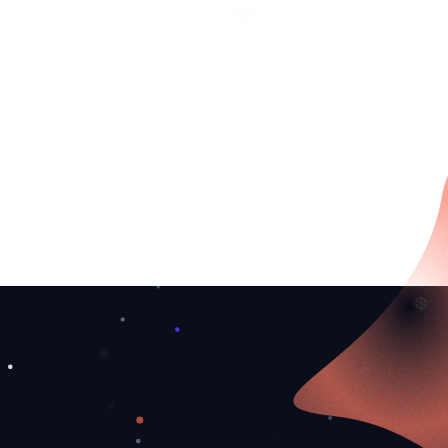
❅
❆
❅
❆
❅