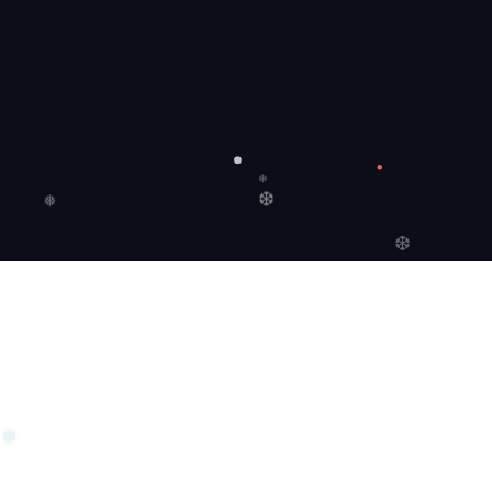
❆
❄
❄
❆
❅
❆