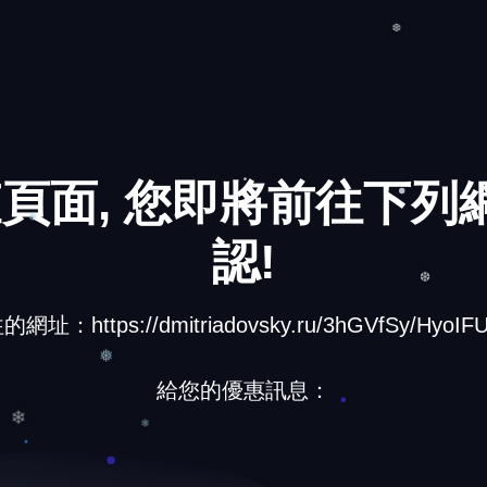
❄
❆
❆
頁面, 您即將前往下列網
認!
址：https://dmitriadovsky.ru/3hGVfSy/HyoIFU
❅
❆
給您的優惠訊息：
❅
❄