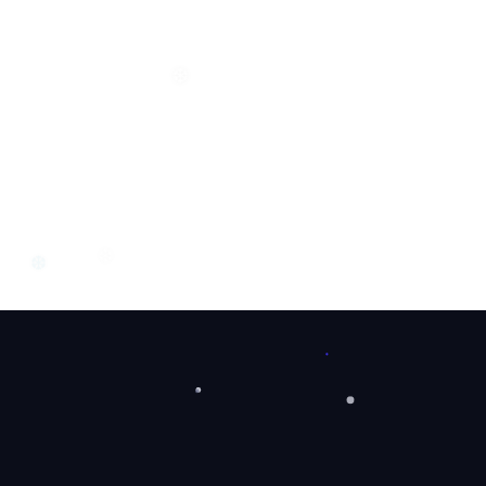
❆
❆
❆