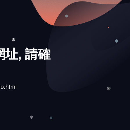
❆
❅
址, 請確
❅
❆
o.html
❆