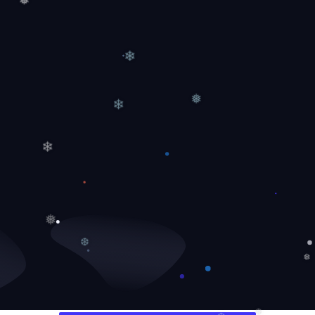
❅
❅
❄
❄
❅
❄
❅
❆
❅