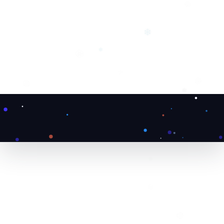
❄
❄
❆
❅
❄
❅
❆
❅
❆
❄