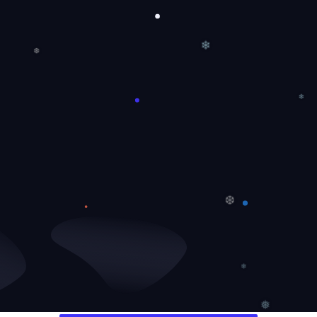
❄
❆
❄
❆
❄