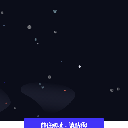
❆
❅
❅
❆
❆
❄
❅
❆
❄
❅
❅
❅
前往網址 , 請點我!