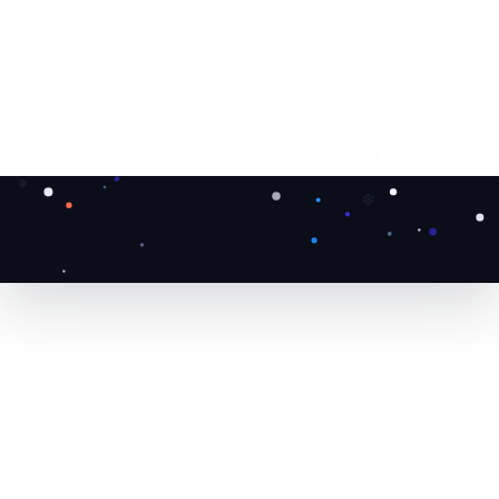
❆
❄
❄
❅
❆