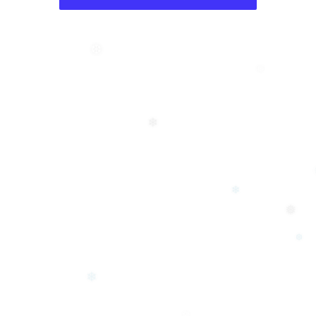
❆
❆
❄
❄
❅
❆
❄