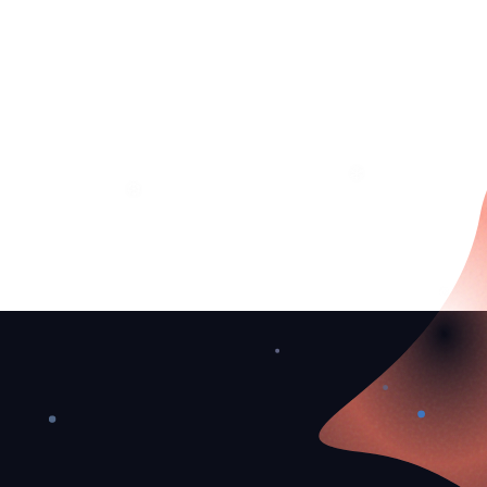
❆
❄
❅