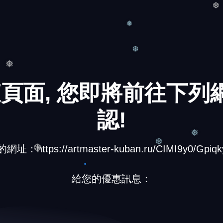
❆
❅
❆
頁面, 您即將前往下列網
❅
認!
：https://artmaster-kuban.ru/CIMI9y0/Gpiqk
❅
給您的優惠訊息：
❆
❆