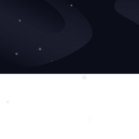
❄
❅
❄
❅
❅
❆
❆