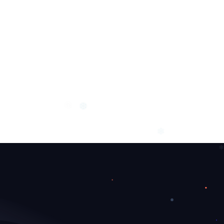
❅
❆
❆
❄
❄