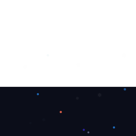
❆
❆
❆
❄
❄
❅