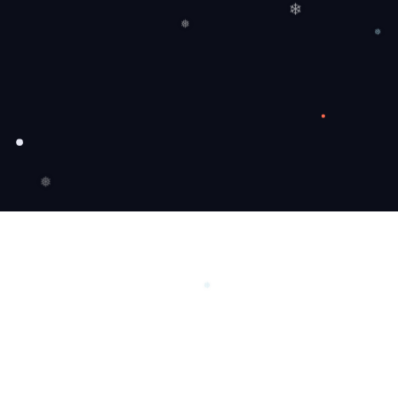
❄
❅
❅
❅
❅