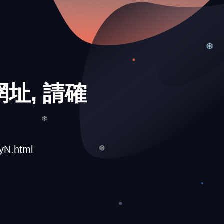
址, 請確
❆
yN.html
❄
❆