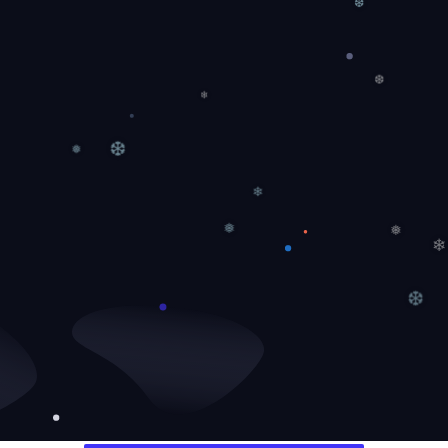
❆
❆
❄
❆
❅
❄
❅
❅
❄
❆