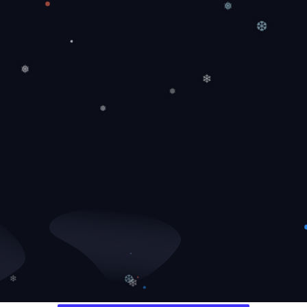
❅
❆
❅
❄
❅
❅
❆
❄
❄