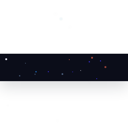
❄
❅
❆
❄
❄
❄