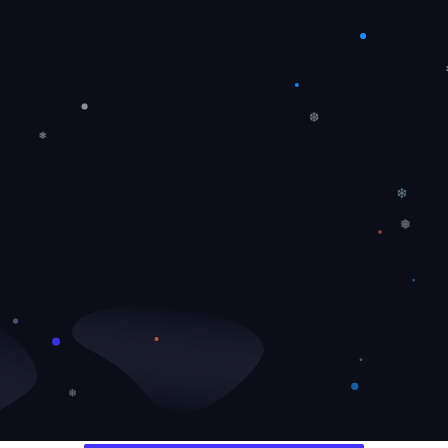
❆
❄
❄
❅
❅