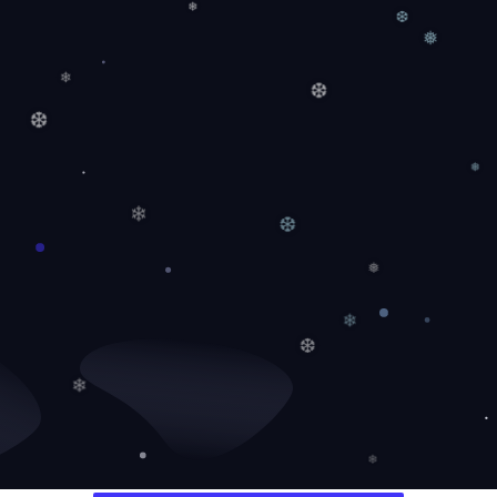
❄
❆
❅
❄
❆
❆
❅
❄
❆
❅
❄
❆
❄
❄